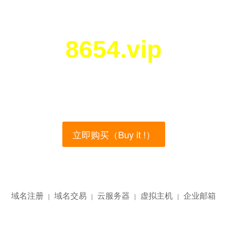
8654.vip
您所访问的域名正在西部数码（west.cn）出售！
main name is currently for sale on the west.cn, Buy
立即购买（Buy it !）
域名注册
域名交易
云服务器
虚拟主机
企业邮箱
|
|
|
|